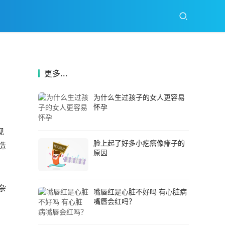
更多...
为什么生过孩子的女人更容易
怀孕
现
脸上起了好多小疙瘩像痱子的
造
原因
杂
嘴唇红是心脏不好吗 有心脏病
嘴唇会红吗？