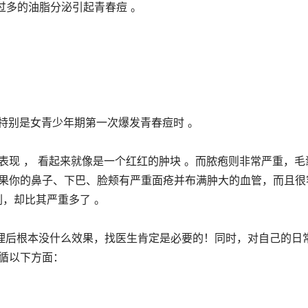
过多的油脂分泌引起青春痘 。
，特别是女青少年期第一次爆发青春痘时 。
表现 ， 看起来就像是一个红红的肿块 。而脓疱则非常严重，毛
如果你的鼻子、下巴、脸颊有严重面疮并布满肿大的血管，而且很
刺，却比其严重多了 。
理后根本没什么效果，找医生肯定是必要的！同时，对自己的日
循以下方面：