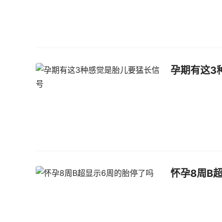
孕期有这3
怀孕8周B