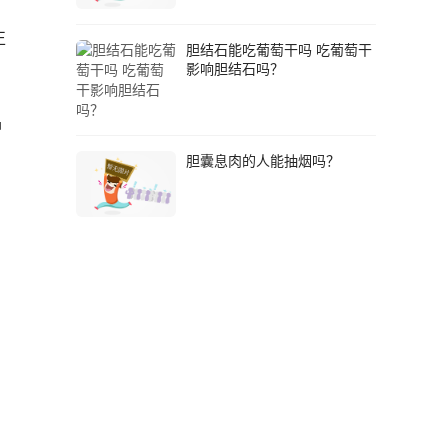
正
胆结石能吃葡萄干吗 吃葡萄干
影响胆结石吗？
品
，
胆囊息肉的人能抽烟吗？
，