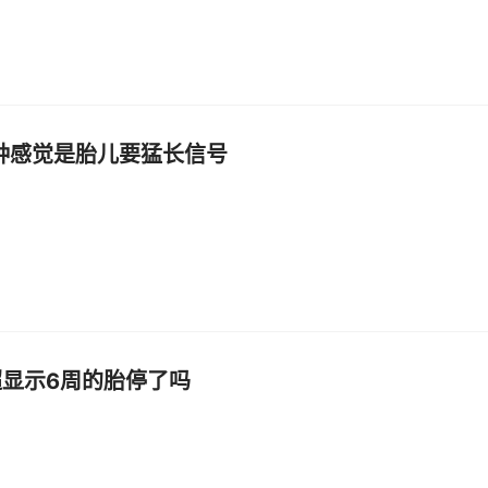
种感觉是胎儿要猛长信号
超显示6周的胎停了吗