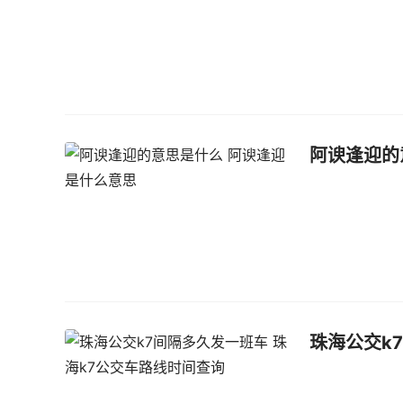
阿谀逢迎的
珠海公交k