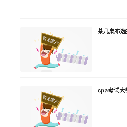
茶几桌布选
cpa考试