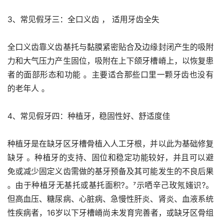
3、常见假牙三：全口义齿 ， 适用牙齿全失
全口义齿靠义齿基托与黏膜紧密贴合及边缘封闭产生的吸附
力和大气压力产生固位，吸附在上下颌牙槽嵴上，以恢复患
者的面部形态和功能 。主要适合那些口里一颗牙齿也没有
的老年人 。
4、常见假牙四：种植牙，稳固性好、舒适度佳
种植牙是在缺牙区牙槽骨植入人工牙根，并以此为基础修复
缺牙 。种植牙的支持、固位和稳定功能较好，并且可以避
免或减少固定义齿需做的基牙预备及其可能发生的不良后果 
。由于种植牙无基托或基托面积?。示哂辛己玫氖媸识?。
但高血压、糖尿病、心脏病、急慢性肝炎、肾炎、血液系统
性疾病者，16岁以下牙槽嵴尚未发育完善者，或缺牙区骨组