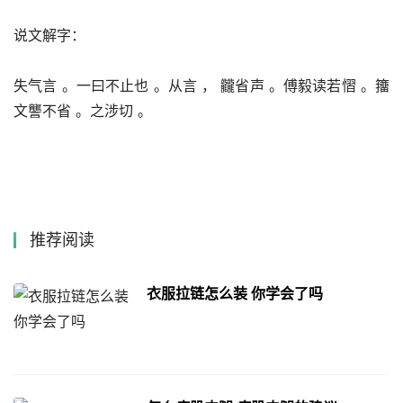
说文解字：
失气言 。一曰不止也 。从言 ， 龖省声 。傅毅读若慴 。籒
文讋不省 。之涉切 。
推荐阅读
衣服拉链怎么装 你学会了吗