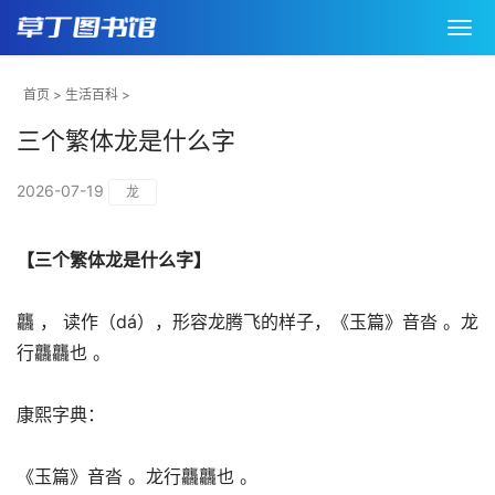
首页
>
生活百科
>
三个繁体龙是什么字
2026-07-19
龙
【三个繁体龙是什么字】
龘 ， 读作（dá），形容龙腾飞的样子，《玉篇》音沓 。龙
行龘龘也 。
康熙字典：
《玉篇》音沓 。龙行龘龘也 。