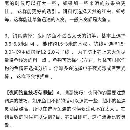
窝的时候可以打大一些，如果加一些米酒的效果会更
佳 ， 这样能更好的诱引 。饵料可选择天然的红虫、蚯蚓
等，这样能让草鱼迅速的入窝，一般入窝都是大鱼 。
3、钓具选择：夜间钓鱼不适合太长的钓竿，基本上选择
3.6-6.3米即可 ， 能作钓1.5-3米的水深 。钓线可选择1.5-
3.0号的主线搭配1.2-2.0号子线 ， 为了防止钓上来大鱼尽
量将鱼线选的粗一点 。鱼钩可选择4号左右，具体可根据作
钓的鱼情来选择分析 。浮漂多会选择电子夜光漂或者荧光
棒 ， 这样不会惊扰鱼 。
【夜间钓鱼技巧有哪些】
4、调漂技巧：夜间作钓需要注意
调漂的技巧，如果鱼口不好的话可以调灵一些，越小的鱼漂
灵活度越高，所以在选择鱼漂的时候要注意不宜太大 。在
调目数的时候可以调到7目，钓2目即可，这样漂会比较灵
敏 。