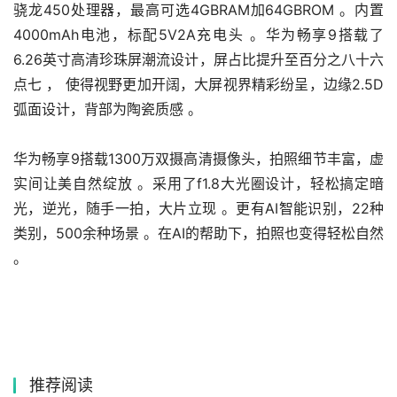
骁龙450处理器，最高可选4GBRAM加64GBROM 。内置
4000mAh电池，标配5V2A充电头 。华为畅享9搭载了
6.26英寸高清珍珠屏潮流设计，屏占比提升至百分之八十六
点七 ， 使得视野更加开阔，大屏视界精彩纷呈，边缘2.5D
弧面设计，背部为陶瓷质感 。
华为畅享9搭载1300万双摄高清摄像头，拍照细节丰富，虚
实间让美自然绽放 。采用了f1.8大光圈设计，轻松搞定暗
光，逆光，随手一拍，大片立现 。更有AI智能识别，22种
类别，500余种场景 。在AI的帮助下，拍照也变得轻松自然 
。
推荐阅读