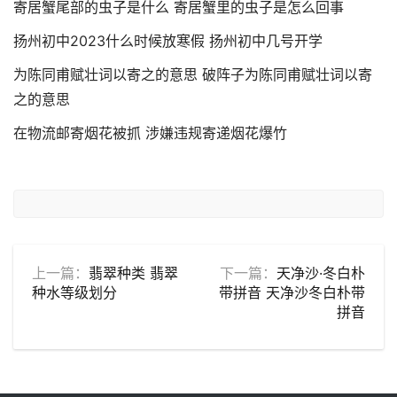
寄居蟹尾部的虫子是什么 寄居蟹里的虫子是怎么回事
扬州初中2023什么时候放寒假 扬州初中几号开学
为陈同甫赋壮词以寄之的意思 破阵子为陈同甫赋壮词以寄
之的意思
在物流邮寄烟花被抓 涉嫌违规寄递烟花爆竹
上一篇：
翡翠种类 翡翠
下一篇：
天净沙·冬白朴
种水等级划分
带拼音 天净沙冬白朴带
拼音