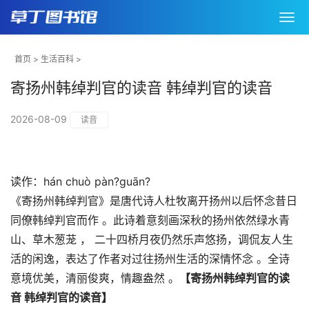
首页
>
生活百科
>
寄扬州韩绰判官的读音 韩绰判官的读音
2026-08-09
读音
读作：hán chuò pàn?guān?
《寄扬州韩绰判官》是唐代诗人杜牧离开扬州以后怀念昔日
同僚韩绰判官而作 。此诗着意刻画深秋的扬州依然绿水青
山、草木葱茏 ， 二十四桥月夜仍然乐声悠扬，调侃友人生
活的闲逸，表达了作者对过往扬州生活的深情怀念 。全诗
意境优美，清丽俊爽，情趣盎然 。
【寄扬州韩绰判官的读
音 韩绰判官的读音】