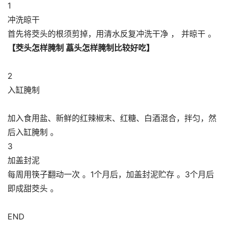
1
冲洗晾干
首先将茭头的根须剪掉，用清水反复冲洗干净 ， 并晾干 。
【茭头怎样腌制 藠头怎样腌制比较好吃】
2
入缸腌制
加入食用盐、新鲜的红辣椒末、红糖、白酒混合，拌匀，然
后入缸腌制 。
3
加盖封泥
每周用筷子翻动一次 。1个月后，加盖封泥贮存 。3个月后
即成甜茭头 。
END