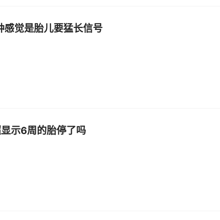
种感觉是胎儿要猛长信号
超显示6周的胎停了吗