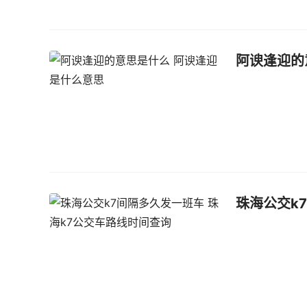
阿谀逢迎的
珠海公交k