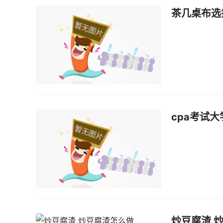
茶几桌布选
cpa考试
炒豆腐渣 