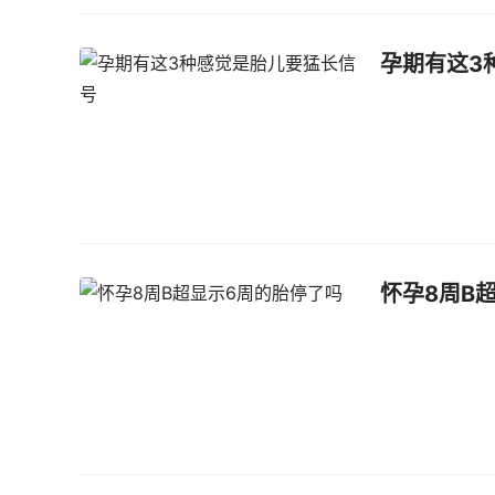
孕期有这3
怀孕8周B