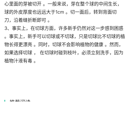
心里面的芽被切开 。一般来说，芽在整个球的中间生长，
球的外皮厚度也远远大于1cm 。切一面后，转到背面切
刀，沿着缝折断即可 。
3、事实上，在切球方面，许多新手仍然对这一步感到困惑
。事实上，新手可以切球或不切球，只是切球比不切球的植
物长得更漂亮 。同时，切球不会影响植物的健康 。然而，
如果选择切球 ， 在切球时碰到枝叶，必须立刻洗手，因为
植物汁液有毒 。
推荐阅读
衣服拉链怎么装 你学会了吗