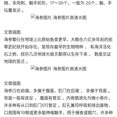
暗，多肉刺，触手轮形，17～30个，一般为 20个，触、手
坛囊发达 。
文章插图
海参繁衍在地球上比原始鱼类更早，大概在六亿多年前的前
寒武纪就开始存在，是现存最早的生物物种 ， 有海洋活化
石之称，经历几次地球大毁灭都得以生存下来 ， 数度见证
地球的变迁 。
文章插图
海参口在前端，多偏于腹面，肛门在后端 ， 多偏于背面 。
背面一般有疣足 ， 腹面有管足 。内骨骼退化为微小骨片，
许多种有从口到肛门5行管足 。肛孔兼司呼吸和排出废物，
口周围有10根或更多能伸缩触手，用于捕食或掘穴，许多种