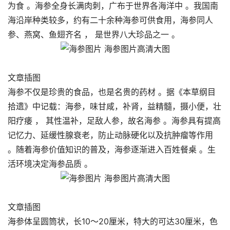
为食 。海参全身长满肉刺，广布于世界各海洋中 。我国南
海沿岸种类较多，约有二十余种海参可供食用，海参同人
参、燕窝、鱼翅齐名 ， 是世界八大珍品之一 。
文章插图
海参不仅是珍贵的食品，也是名贵的药材 。据《本草纲目
拾遗》中记载：海参，味甘咸，补肾，益精髓，摄小便，壮
阳疗痿 ， 其性温补，足敌人参，故名海参 。海参具有提高
记忆力、延缓性腺衰老，防止动脉硬化以及抗肿瘤等作用
。随着海参价值知识的普及，海参逐渐进入百姓餐桌 。生
活环境决定海参品质 。
文章插图
海参体呈圆筒状，长10～20厘米，特大的可达30厘米，色