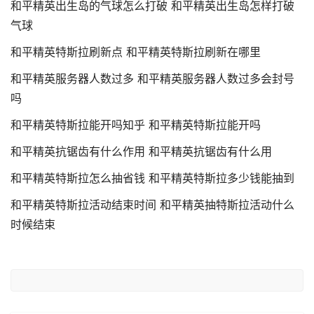
和平精英出生岛的气球怎么打破 和平精英出生岛怎样打破
气球
和平精英特斯拉刷新点 和平精英特斯拉刷新在哪里
和平精英服务器人数过多 和平精英服务器人数过多会封号
吗
和平精英特斯拉能开吗知乎 和平精英特斯拉能开吗
和平精英抗锯齿有什么作用 和平精英抗锯齿有什么用
和平精英特斯拉怎么抽省钱 和平精英特斯拉多少钱能抽到
和平精英特斯拉活动结束时间 和平精英抽特斯拉活动什么
时候结束