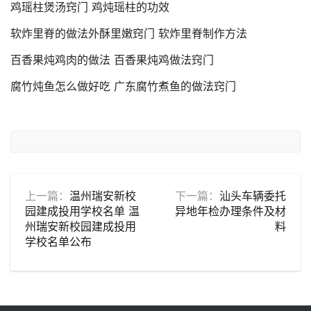
鸡瑶柱煲汤窍门 鸡炖瑶柱的功效
软炸里脊的做法外酥里嫩窍门 软炸里脊制作方法
百香果炖鸡肉的做法 百香果炖鸡做法窍门
腐竹炖鱼怎么做好吃 广东腐竹煮鱼的做法窍门
上一篇：
温州瑞安新校
下一篇：
汕头车辆委托
园建成投用学校名单 温
异地年检办理条件及材
州瑞安新校园建成投用
料
学校名单公布