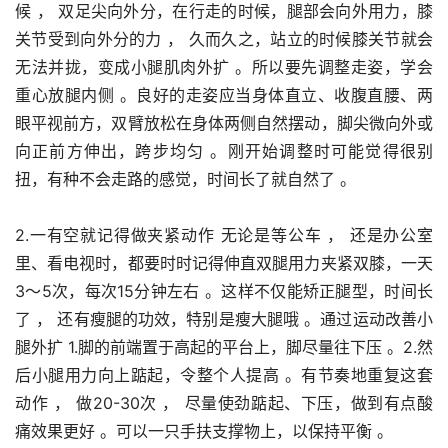
候 ， 双足尖向外分，在行走的时候，腿部会向外用力，膝
关节受到向外分的力 ， 久而久之，站立的时候膝关节就会
无法并拢，变成小腿肌肉外扩 。所以要先调整走姿，学会
重心放腿内侧 。良好的走姿应当身体直立、收腹直腰、两
眼平视前方，双臂放松在身体两侧自然摆动，脚尖微向外或
向正前方伸出，跨步均匀 。刚开始调整时可能觉得很别
扭，有种不会走路的感觉，时间长了就自然了 。
2.一有空就记得做夹紧动作 无论是等公车 ， 还是办公室
里、看电视时，都要时时记得伸直双腿用力夹紧双膝，一天
3～5次，每次15分钟左右 。这样不仅能矫正腿型，时间长
了 ， 还有瘦腿的功效，特别是瘦大腿哦 。通过运动改善小
腿外扩 1.脚的前端置于高起的平台上，脚尽量往下压 。2.然
后小腿用力向上踮起，令整个人提高 。有节奏地重复这套
动作 ， 做20-30次 ， 尽量使劲踮起、下压，做到有点酸
痛效果更好 。可以一只手扶支撑物上，以保持平衡 。