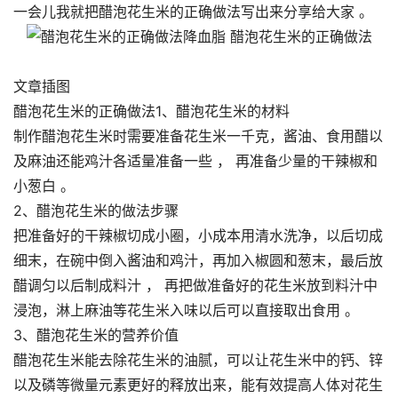
一会儿我就把醋泡花生米的正确做法写出来分享给大家 。
文章插图
醋泡花生米的正确做法1、醋泡花生米的材料
制作醋泡花生米时需要准备花生米一千克，酱油、食用醋以
及麻油还能鸡汁各适量准备一些 ， 再准备少量的干辣椒和
小葱白 。
2、醋泡花生米的做法步骤
把准备好的干辣椒切成小圈，小成本用清水洗净，以后切成
细末，在碗中倒入酱油和鸡汁，再加入椒圆和葱末，最后放
醋调匀以后制成料汁 ， 再把做准备好的花生米放到料汁中
浸泡，淋上麻油等花生米入味以后可以直接取出食用 。
3、醋泡花生米的营养价值
醋泡花生米能去除花生米的油腻，可以让花生米中的钙、锌
以及磷等微量元素更好的释放出来，能有效提高人体对花生